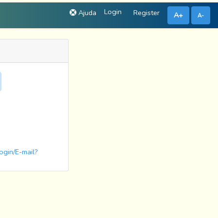
Login
Ajuda
Register
A+
A-
ogin/E-mail?