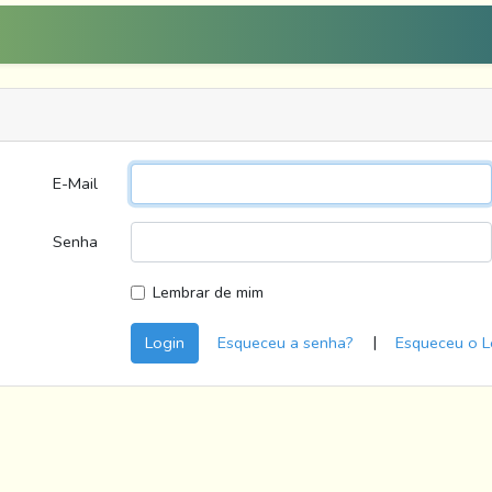
E-Mail
Senha
Lembrar de mim
|
Login
Esqueceu a senha?
Esqueceu o L